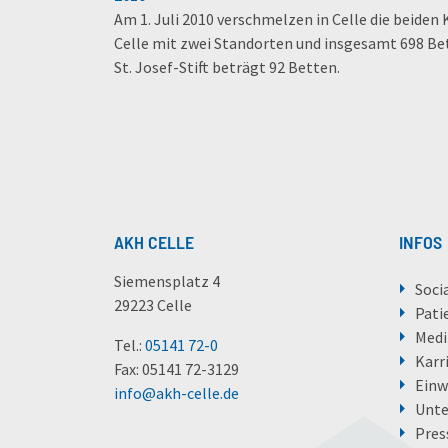
Am 1. Juli 2010 verschmelzen in Celle die beid
Celle mit zwei Standorten und insgesamt 698 Bet
St. Josef-Stift beträgt 92 Betten.
AKH CELLE
INFOS
Siemensplatz 4
Soci
29223 Celle
Pati
Medi
Tel.:
05141 72-0
Karr
Fax: 05141 72-3129
Einw
info
@
akh-celle
.
de
Unt
Pres