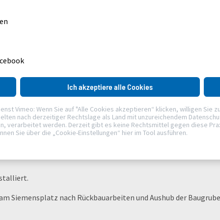
gen
AKH CELLE
UNTERNEHMEN
GESCHICHTE
2014 - 2010
acebook
Ich akzeptiere alle Cookies
t Vimeo: Wenn Sie auf "Alle Cookies akzeptieren“ klicken, willigen Sie zudem 
elten nach derzeitiger Rechtslage als Land mit unzureichendem Datenschutz
verarbeitet werden. Derzeit gibt es keine Rechtsmittel gegen diese Praxis
önnen Sie über die „Cookie-Einstellungen“ hier im Tool ausführen.
hase - der Rohbau steht nun.
talliert.
 am Siemensplatz nach Rückbauarbeiten und Aushub der Baugrube