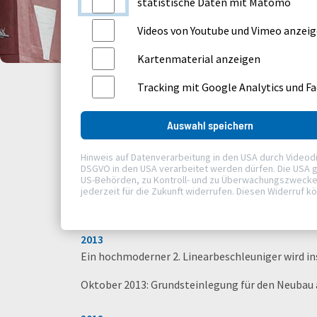
statistische Daten mit Matomo
Videos von Youtube und Vimeo anzei
Kartenmaterial anzeigen
Tracking mit Google Analytics und F
Auswahl speichern
2014 - 2010
Hinweis auf Datenverarbeitung in den USA durch Videodiens
DSGVO in den USA verarbeitet werden dürfen. Die USA g
US-Behörden, zu Kontroll- und zu Überwachungszwecken, 
2014
jederzeit für die Zukunft widerrufen. Diesen Widerruf k
11. Juli 2014: Richtfest nach neun Monaten Baup
2013
Ein hochmoderner 2. Linearbeschleuniger wird ins
Oktober 2013: Grundsteinlegung für den Neubau