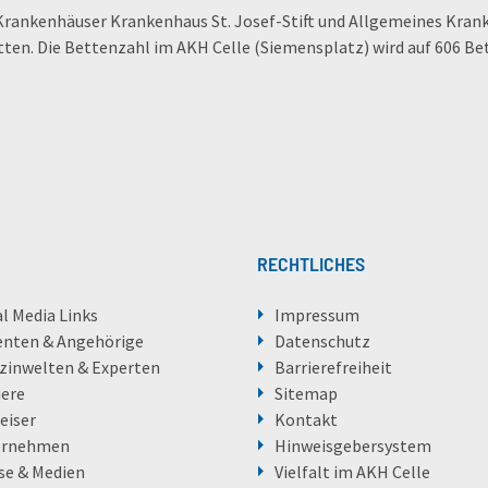
en Krankenhäuser Krankenhaus St. Josef-Stift und Allgemeines Kr
ten. Die Bettenzahl im AKH Celle (Siemensplatz) wird auf 606 Be
RECHTLICHES
al Media Links
Impressum
enten & Angehörige
Datenschutz
zinwelten & Experten
Barrierefreiheit
iere
Sitemap
eiser
Kontakt
ernehmen
Hinweisgebersystem
se & Medien
Vielfalt im AKH Celle