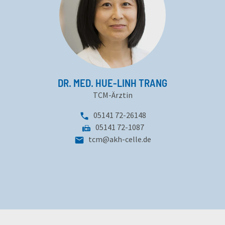
DR. MED. HUE-LINH TRANG
TCM-Ärztin
Telefonnummer:
05141 72-26148
Fax:
05141 72-1087
tcm
@
akh-celle
.
de