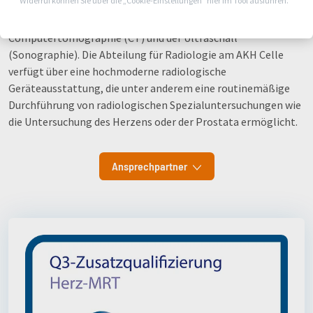
Widerruf können Sie über die „Cookie-Einstellungen“ hier im Tool ausführen.
dem Röntgen vor allem moderne Schnittbildverfahren wie die
strahlenfreie Magnetresonanztomographie (MRT), die
Computertomographie (CT) und der Ultraschall
(Sonographie). Die Abteilung für Radiologie am AKH Celle
verfügt über eine hochmoderne radiologische
Geräteausstattung, die unter anderem eine routinemäßige
Durchführung von radiologischen Spezialuntersuchungen wie
die Untersuchung des Herzens oder der Prostata ermöglicht.
Ansprechpartner