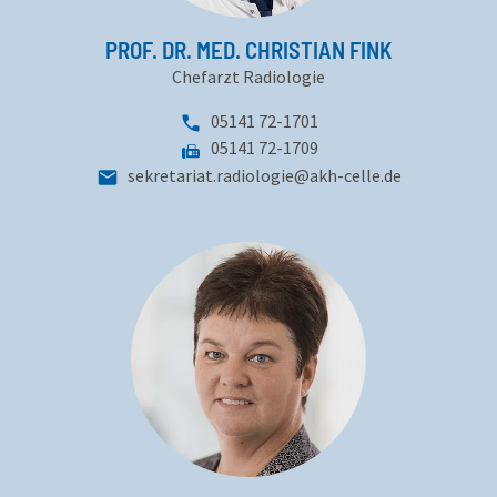
PROF. DR. MED. CHRISTIAN FINK
Chefarzt Radiologie
Telefonnummer:
05141 72-1701
Fax:
05141 72-1709
sekretariat.radiologie
@
akh-celle
.
de