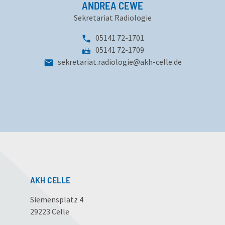
ANDREA CEWE
Sekretariat Radiologie
Telefonnummer:
05141 72-1701
Fax:
05141 72-1709
sekretariat.radiologie
@
akh-celle
.
de
AKH CELLE
Siemensplatz 4
29223 Celle