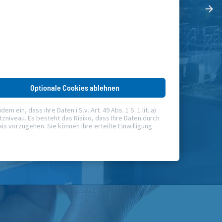
Optionale Cookies ablehnen
ein, dass ihre Daten i.S.v. Art. 49 Abs. 1 S. 1 lit. a)
niveau. Es besteht das Risiko, dass Ihre Daten durch
 vorzugehen. Sie können Ihre erteilte Einwilligung