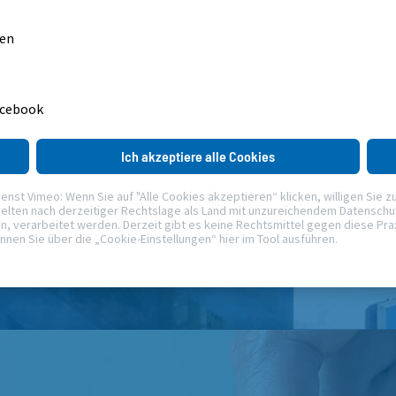
gen
acebook
Ich akzeptiere alle Cookies
t Vimeo: Wenn Sie auf "Alle Cookies akzeptieren“ klicken, willigen Sie zudem 
elten nach derzeitiger Rechtslage als Land mit unzureichendem Datenschutz
verarbeitet werden. Derzeit gibt es keine Rechtsmittel gegen diese Praxis
önnen Sie über die „Cookie-Einstellungen“ hier im Tool ausführen.