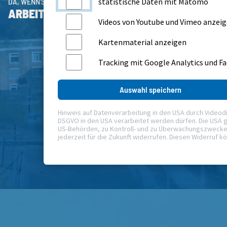
statistische Daten mit Matomo
DA, WENN'S DARAUF ANKOMMT!
ARBEITEN IM AKH CELLE
Videos von Youtube und Vimeo anzei
Kartenmaterial anzeigen
Tracking mit Google Analytics und F
Auswahl speichern
Hinweis auf Datenverarbeitung in den USA durch Videodiens
DSGVO in den USA verarbeitet werden dürfen. Die USA g
US-Behörden, zu Kontroll- und zu Überwachungszwecken, 
jederzeit für die Zukunft widerrufen. Diesen Widerruf k