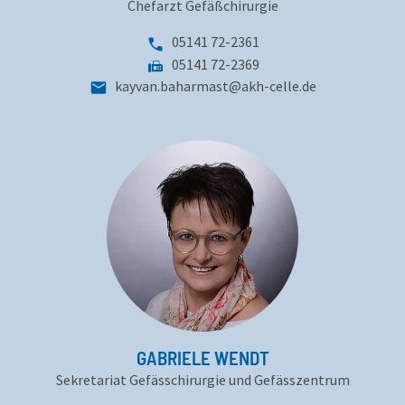
Chefarzt Gefäßchirurgie
Telefonnummer:
05141 72-2361
Fax:
05141 72-2369
kayvan.baharmast
@
akh-celle
.
de
GABRIELE WENDT
Sekretariat Gefässchirurgie und Gefässzentrum