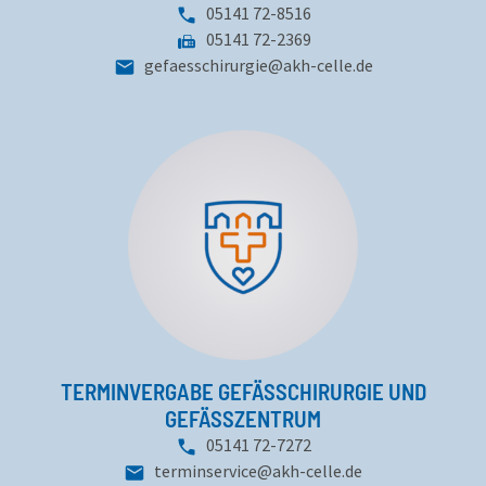
Telefonnummer:
05141 72-8516
Fax:
05141 72-2369
gefaesschirurgie
@
akh-celle
.
de
TERMINVERGABE GEFÄSSCHIRURGIE UND
GEFÄSSZENTRUM
Telefonnummer:
05141 72-7272
terminservice
@
akh-celle
.
de