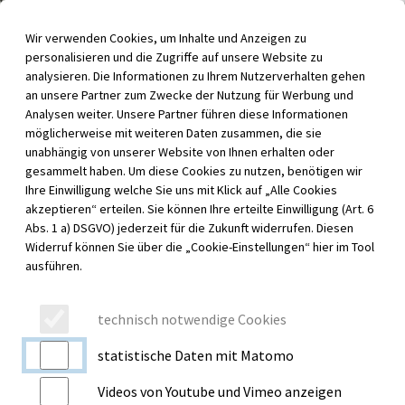
Inhalt der Seite anspringen
Wir verwenden Cookies, um Inhalte und Anzeigen zu
Menü für barrierefreie Funktionen aufrufen
personalisieren und die Zugriffe auf unsere Website zu
Menü au
analysieren. Die Informationen zu Ihrem Nutzerverhalten gehen
an unsere Partner zum Zwecke der Nutzung für Werbung und
Analysen weiter. Unsere Partner führen diese Informationen
möglicherweise mit weiteren Daten zusammen, die sie
unabhängig von unserer Website von Ihnen erhalten oder
gesammelt haben. Um diese Cookies zu nutzen, benötigen wir
Ihre Einwilligung welche Sie uns mit Klick auf „Alle Cookies
akzeptieren“ erteilen. Sie können Ihre erteilte Einwilligung (Art. 6
Abs. 1 a) DSGVO) jederzeit für die Zukunft widerrufen. Diesen
Widerruf können Sie über die „Cookie-Einstellungen“ hier im Tool
ausführen.
technisch notwendige Cookies
SCHULZENTRUM FÜR GESUNDHEITSBERUFE
statistische Daten mit Matomo
Videos von Youtube und Vimeo anzeigen
Der Beruf Pflegefachfrau/Pflegefachmann (m/w/d) setzt ein