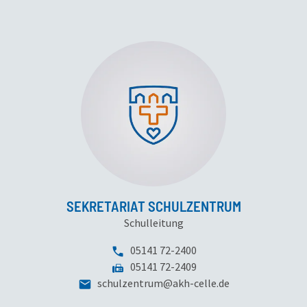
SEKRETARIAT SCHULZENTRUM
Schulleitung
Telefonnummer:
05141 72-2400
Fax:
05141 72-2409
schulzentrum
@
akh-celle
.
de