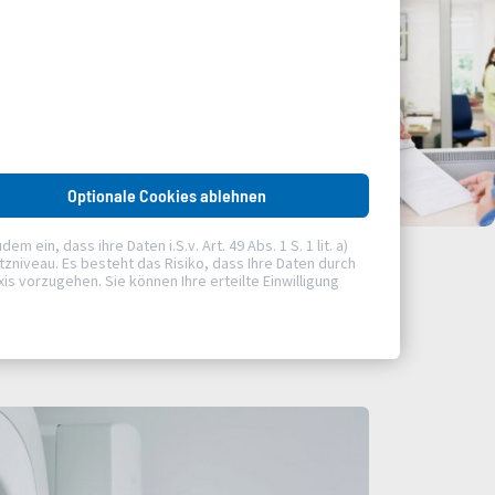
Optionale Cookies ablehnen
ein, dass ihre Daten i.S.v. Art. 49 Abs. 1 S. 1 lit. a)
niveau. Es besteht das Risiko, dass Ihre Daten durch
 vorzugehen. Sie können Ihre erteilte Einwilligung