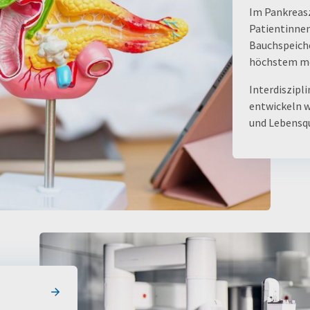
Im Pankreas
Patientinnen
Bauchspeich
höchstem me
Interdiszipli
entwickeln w
und Lebensqu