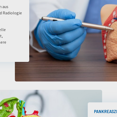
n aus
d Radiologie
elle
t,
sere
PANKREASZ