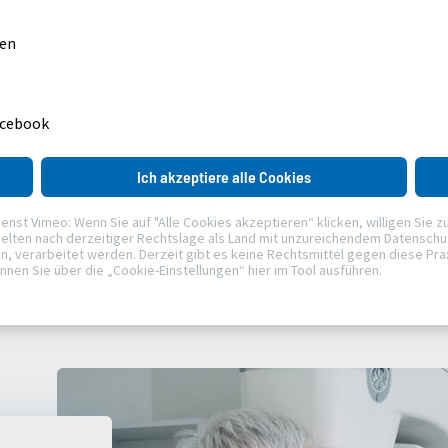
gen
acebook
Ich akzeptiere alle Cookies
t Vimeo: Wenn Sie auf "Alle Cookies akzeptieren“ klicken, willigen Sie zudem 
AKH CELLE
MEDIZINWELTEN & EXPERTEN
KREBSZENTREN
elten nach derzeitiger Rechtslage als Land mit unzureichendem Datenschutz
verarbeitet werden. Derzeit gibt es keine Rechtsmittel gegen diese Praxis
önnen Sie über die „Cookie-Einstellungen“ hier im Tool ausführen.