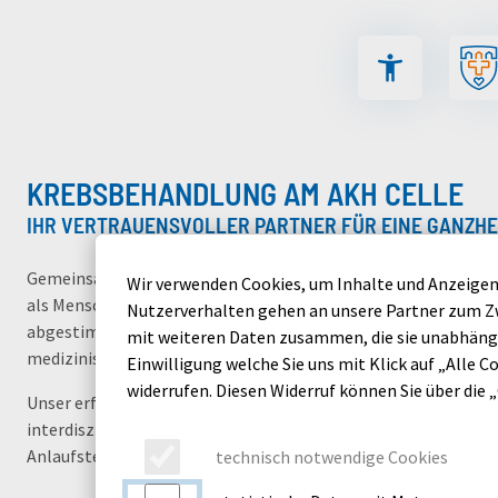
Inhalt der Seite anspringen
Menü für barriere
KREBSBEHANDLUNG AM AKH CELLE
IHR VERTRAUENSVOLLER PARTNER FÜR EINE GANZH
Gemeinsam gegen den Krebs: In unseren spezialisierten Beha
Wir verwenden Cookies, um Inhalte und Anzeigen 
als Mensch im Mittelpunkt. Wir bieten Ihnen eine umfassende 
Nutzerverhalten gehen an unsere Partner zum Zw
abgestimmte Therapien für viele Krebsarten – immer auf dem
mit weiteren Daten zusammen, die sie unabhängi
medizinischen Forschung.
Einwilligung welche Sie uns mit Klick auf „Alle Co
widerrufen. Diesen Widerruf können Sie über die 
Unser erfahrenes Team begleitet Sie mit Kompetenz, Empath
interdisziplinären Behandlungsansatz – auf jedem Schritt Ihre
Anlaufstelle für moderne Krebsmedizin.
technisch notwendige Cookies