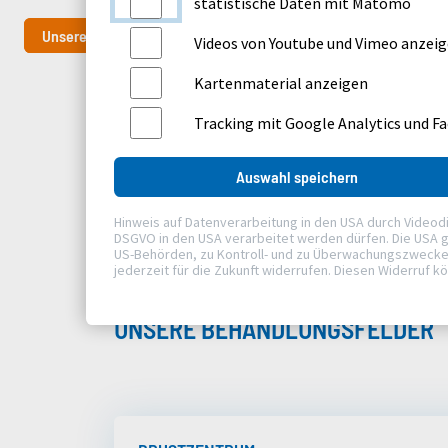
statistische Daten mit Matomo
Unsere Zentren
Videos von Youtube und Vimeo anzei
Kartenmaterial anzeigen
Tracking mit Google Analytics und F
Auswahl speichern
Hinweis auf Datenverarbeitung in den USA durch Videodiens
DSGVO in den USA verarbeitet werden dürfen. Die USA g
US-Behörden, zu Kontroll- und zu Überwachungszwecken, 
jederzeit für die Zukunft widerrufen. Diesen Widerruf k
UNSERE BEHANDLUNGSFELDER