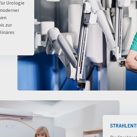
für Urologie
 moderner
ven
is zur
linäres
STRAHLENT