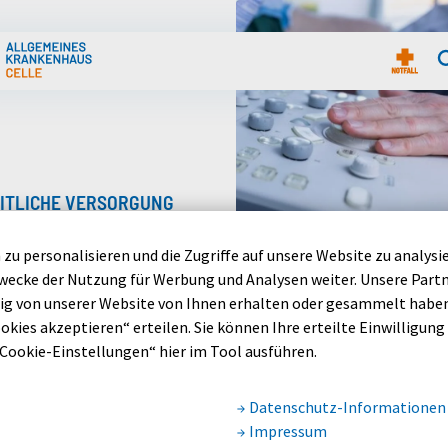
freie Funktionen aufrufen
EITLICHE VERSORGUNG
ndlungsfeldern stehen Sie
zu personalisieren und die Zugriffe auf unsere Website zu analysi
Diagnostik und individuell
ecke der Nutzung für Werbung und Analysen weiter. Unsere Part
 neuesten Stand der
g von unserer Website von Ihnen erhalten oder gesammelt haben.
okies akzeptieren“ erteilen. Sie können Ihre erteilte Einwilligung (
„Cookie-Einstellungen“ hier im Tool ausführen.
ie und einem
s Weges. AKH Celle: Ihre
Datenschutz-Informationen
Impressum