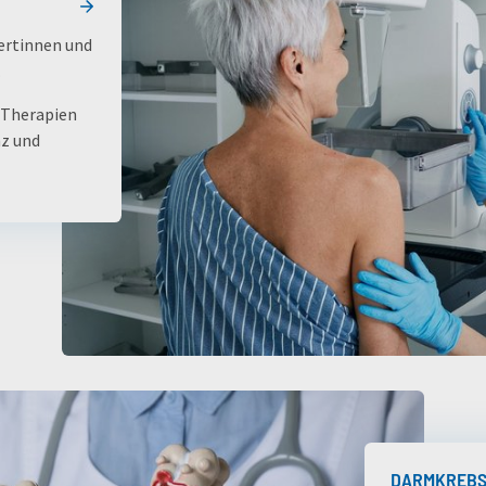
ertinnen und
.
 Therapien
nz und
DARMKREB