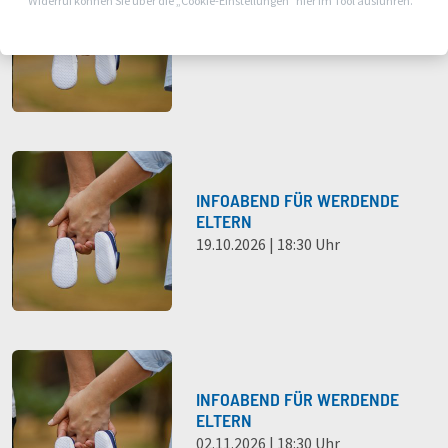
INFOABEND FÜR WERDENDE
Widerruf können Sie über die „Cookie-Einstellungen“ hier im Tool ausführen.
ELTERN
05.10.2026 | 18:30 Uhr
INFOABEND FÜR WERDENDE
ELTERN
19.10.2026 | 18:30 Uhr
INFOABEND FÜR WERDENDE
ELTERN
02.11.2026 | 18:30 Uhr