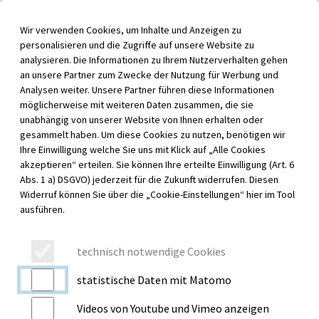
Inhalt der Seite anspringen
Wir verwenden Cookies, um Inhalte und Anzeigen zu
Menü für barrierefreie Funktionen aufrufen
personalisieren und die Zugriffe auf unsere Website zu
Menü au
analysieren. Die Informationen zu Ihrem Nutzerverhalten gehen
an unsere Partner zum Zwecke der Nutzung für Werbung und
Analysen weiter. Unsere Partner führen diese Informationen
möglicherweise mit weiteren Daten zusammen, die sie
unabhängig von unserer Website von Ihnen erhalten oder
EVENTS
gesammelt haben. Um diese Cookies zu nutzen, benötigen wir
ANSTEHENDE VERANSTALTUNGEN
Ihre Einwilligung welche Sie uns mit Klick auf „Alle Cookies
akzeptieren“ erteilen. Sie können Ihre erteilte Einwilligung (Art. 6
Abs. 1 a) DSGVO) jederzeit für die Zukunft widerrufen. Diesen
Widerruf können Sie über die „Cookie-Einstellungen“ hier im Tool
ausführen.
INFOABEND FÜR WERDENDE
ELTERN
17.08.2026 | 18:30 Uhr
technisch notwendige Cookies
statistische Daten mit Matomo
Videos von Youtube und Vimeo anzeigen