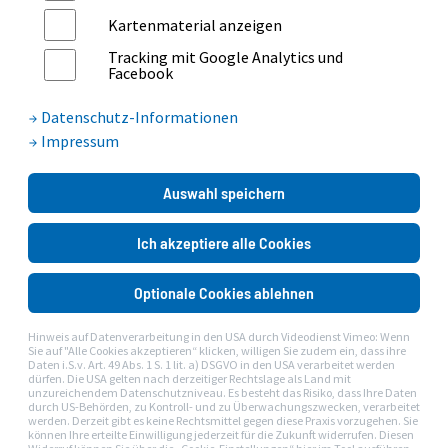
Kartenmaterial anzeigen
INFOABEND FÜR WERDENDE
Tracking mit Google Analytics und
ELTERN
Facebook
07.09.2026 | 18:30 Uhr
Datenschutz-Informationen
Impressum
Auswahl speichern
Ich akzeptiere alle Cookies
INFOABEND FÜR WERDENDE
ELTERN
Optionale Cookies ablehnen
21.09.2026 | 18:30 Uhr
Hinweis auf Datenverarbeitung in den USA durch Videodienst Vimeo: Wenn
Sie auf "Alle Cookies akzeptieren“ klicken, willigen Sie zudem ein, dass ihre
Daten i.S.v. Art. 49 Abs. 1 S. 1 lit. a) DSGVO in den USA verarbeitet werden
dürfen. Die USA gelten nach derzeitiger Rechtslage als Land mit
unzureichendem Datenschutzniveau. Es besteht das Risiko, dass Ihre Daten
durch US-Behörden, zu Kontroll- und zu Überwachungszwecken, verarbeitet
werden. Derzeit gibt es keine Rechtsmittel gegen diese Praxis vorzugehen. Sie
können Ihre erteilte Einwilligung jederzeit für die Zukunft widerrufen. Diesen