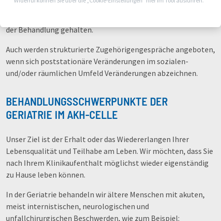
Widerruf können Sie über die „Cookie-Einstellungen“ hier im Tool ausführen.
Teams regelmäßig und strukturiert besprochen, damit
werden alle beteiligten Personen auf dem aktuellsten Stand
der Behandlung gehalten.
Auch werden strukturierte Zugehörigengespräche angeboten,
wenn sich poststationäre Veränderungen im sozialen-
und/oder räumlichen Umfeld Veränderungen abzeichnen.
BEHANDLUNGSSCHWERPUNKTE DER
GERIATRIE IM AKH-CELLE
Unser Ziel ist der Erhalt oder das Wiedererlangen Ihrer
Lebensqualität und Teilhabe am Leben. Wir möchten, dass Sie
nach Ihrem Klinikaufenthalt möglichst wieder eigenständig
zu Hause leben können.
In der Geriatrie behandeln wir ältere Menschen mit akuten,
meist internistischen, neurologischen und
unfallchirurgischen Beschwerden, wie zum Beispiel: