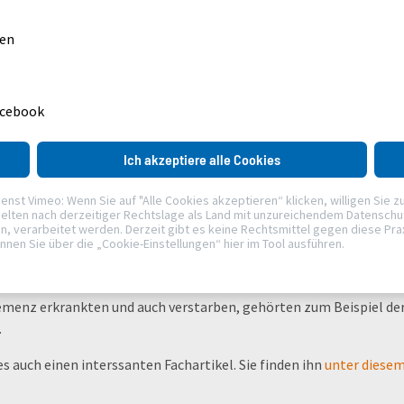
gen
MEDIZINWELTEN & EXPERTEN
STATIONÄR & AMBULANT
GERIATRIE
acebook
Ich akzeptiere alle Cookies
t Vimeo: Wenn Sie auf "Alle Cookies akzeptieren“ klicken, willigen Sie zudem 
elten nach derzeitiger Rechtslage als Land mit unzureichendem Datenschutz
verarbeitet werden. Derzeit gibt es keine Rechtsmittel gegen diese Praxis
önnen Sie über die „Cookie-Einstellungen“ hier im Tool ausführen.
en Alter, Geschlecht, Hautfarbe, Religion noch Status. Sie kann
emenz erkrankten und auch verstarben, gehörten zum Beispiel de
.
auch einen interssanten Fachartikel. Sie finden ihn
unter diesem