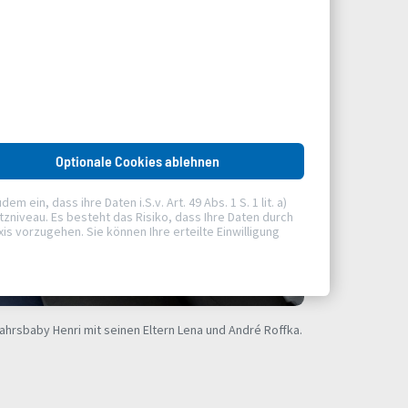
Optionale Cookies ablehnen
ein, dass ihre Daten i.S.v. Art. 49 Abs. 1 S. 1 lit. a)
niveau. Es besteht das Risiko, dass Ihre Daten durch
 vorzugehen. Sie können Ihre erteilte Einwilligung
ahrsbaby Henri mit seinen Eltern Lena und André Roffka.