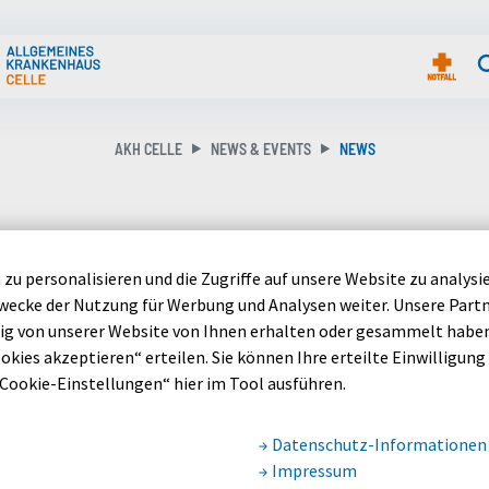
freie Funktionen aufrufen
AKH CELLE
NEWS & EVENTS
NEWS
CELLE
zu personalisieren und die Zugriffe auf unsere Website zu analysi
ecke der Nutzung für Werbung und Analysen weiter. Unsere Part
g von unserer Website von Ihnen erhalten oder gesammelt haben.
Krankenhaus (AKH) Celle heißt Henri Roffka. Der Junge
okies akzeptieren“ erteilen. Sie können Ihre erteilte Einwilligung (
l des AKH Celle geboren.
„Cookie-Einstellungen“ hier im Tool ausführen.
und wog 4.160 Gramm. Mutter Lena Roffka (36) und Vater
nd – und darüber, das neue Jahr nun zu viert begrüßen zu
Datenschutz-Informationen
Impressum