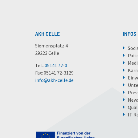
AKH CELLE
INFOS
Siemensplatz 4
Soci
29223 Celle
Pati
Medi
Tel.:
05141 72-0
Karr
Fax: 05141 72-3129
Einw
info
@
akh-celle
.
de
Unt
Pres
News
Qual
IT R