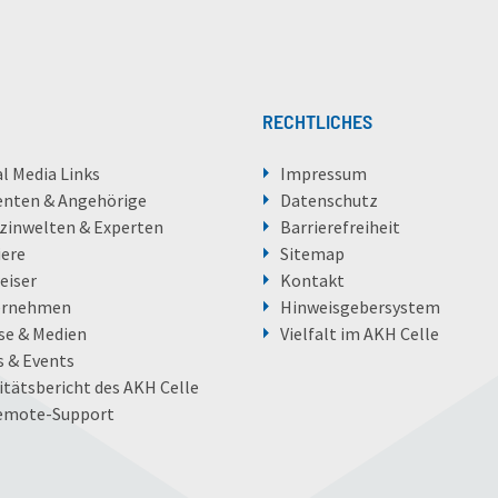
RECHTLICHES
al Media Links
Impressum
enten & Angehörige
Datenschutz
zinwelten & Experten
Barrierefreiheit
iere
Sitemap
eiser
Kontakt
ernehmen
Hinweisgebersystem
se & Medien
Vielfalt im AKH Celle
 & Events
itätsbericht des AKH Celle
emote-Support