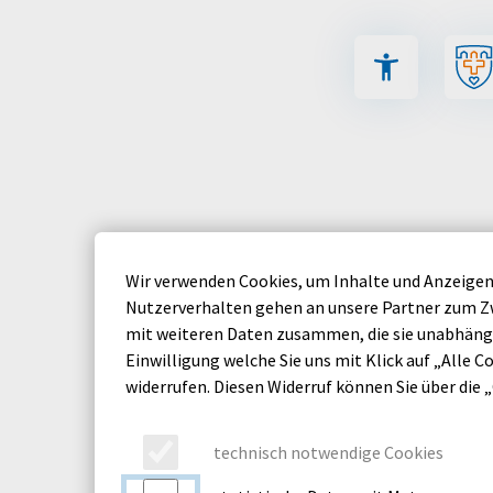
Inhalt der Seite anspringen
Menü für barriere
NEUJAHRSBABY 2026 IM AKH 
Wir verwenden Cookies, um Inhalte und Anzeigen 
Freitag, 2. Januar 2026
Nutzerverhalten gehen an unsere Partner zum Zw
mit weiteren Daten zusammen, die sie unabhängi
Das erste Baby des Jahres 2026 im Allgemeinen 
Einwilligung welche Sie uns mit Klick auf „Alle Co
wurde am 1. Januar 2026 um 0.26 Uhr im Kreißsaa
widerrufen. Diesen Widerruf können Sie über die 
Bei seiner Geburt war Henri 53 Zentimeter groß 
André Roffka (39) freuen sich über ihr zweites Ki
technisch notwendige Cookies
dürfen.