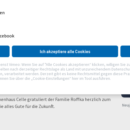
ur Welt kommen sollen. Der errechnete Geburtstermin war
 bereits stationär im Krankenhaus aufgenommen worden
gen
in“, sagt Lena Roffka lachend. „Dafür hat er sich dann
acebook
n Wehen ein. Nur eine Stunde später ging es in den
ichtet die frischgebackene Mutter. „Keine eineinhalb
Ich akzeptiere alle Cookies
o ein Start ins neue Jahr ist natürlich etwas ganz
t Vimeo: Wenn Sie auf "Alle Cookies akzeptieren“ klicken, willigen Sie zudem 
oment vorstellen können.“
elten nach derzeitiger Rechtslage als Land mit unzureichendem Datenschutz
verarbeitet werden. Derzeit gibt es keine Rechtsmittel gegen diese Praxis
önnen Sie über die „Cookie-Einstellungen“ hier im Tool ausführen.
deshalb nicht im AKH bleiben: „Wenn alles weiter so gut
“, freut sich Lena Roffka.
nhaus Celle gratuliert der Familie Roffka herzlich zum
Neuj
 alles Gute für die Zukunft.