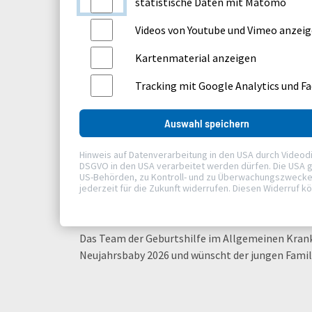
statistische Daten mit Matomo
Eigentlich hätte Henri schon an Weihnachten z
der 24. Dezember, weshalb die werdende Mutter
Videos von Youtube und Vimeo anzei
war. „Aber er wollte wohl kein Weihnachtsmann se
Kartenmaterial anzeigen
ganz pünktlich das neue Jahr ausgesucht.“
Tracking mit Google Analytics und F
Am Silvesterabend gegen 22 Uhr setzten die erste
Kreißsaal. „Es ging dann alles sehr schnell“, ber
Stunden später war Henri schon da.“
Auswahl speichern
Auch Vater André Roffka zeigt sich begeistert: „S
Hinweis auf Datenverarbeitung in den USA durch Videodiens
Besonderes. Wir hätten uns keinen schöneren M
DSGVO in den USA verarbeitet werden dürfen. Die USA g
US-Behörden, zu Kontroll- und zu Überwachungszwecken, 
jederzeit für die Zukunft widerrufen. Diesen Widerruf k
Mutter und Kind sind wohlauf – lange werden sie 
läuft, dürfen wir morgen schon wieder nach Hause
Das Team der Geburtshilfe im Allgemeinen Kranke
Neujahrsbaby 2026 und wünscht der jungen Familie