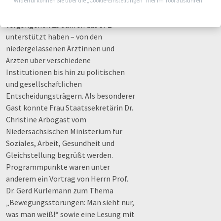
Widerruf können Sie über die „Cookie-Einstellungen“ hier im Tool ausführen.
Eingeladen waren alle, die in den
vergangenen 25 Jahren das SPZ
unterstützt haben – von den
niedergelassenen Ärztinnen und
Ärzten über verschiedene
Institutionen bis hin zu politischen
und gesellschaftlichen
Entscheidungsträgern. Als besonderer
Gast konnte Frau Staatssekretärin Dr.
Christine Arbogast vom
Niedersächsischen Ministerium für
Soziales, Arbeit, Gesundheit und
Gleichstellung begrüßt werden.
Programmpunkte waren unter
anderem ein Vortrag von Herrn Prof.
Dr. Gerd Kurlemann zum Thema
„Bewegungsstörungen: Man sieht nur,
was man weiß!“ sowie eine Lesung mit