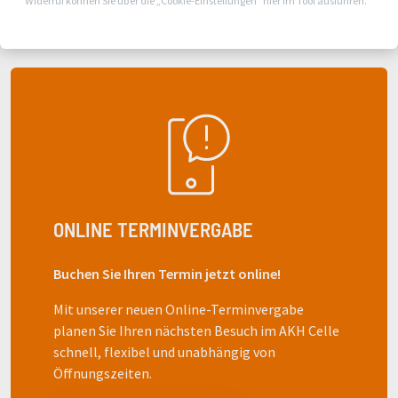
Widerruf können Sie über die „Cookie-Einstellungen“ hier im Tool ausführen.
ALLGEMEINCHIRURGIE
VISZERALCHIRURGIE
THORAXCHIRURGIE
ANÄSTHESIE
INTENSIVMEDIZIN
BECKENBODEN
BRUSTKREBS
DARMKREBS
ONLINE TERMINVERGABE
GASTROENTEROLOGIE
Buchen Sie Ihren Termin jetzt online!
GEFÄSSCHIRURGIE
GERIATRIE
Mit unserer neuen Online-Terminvergabe
planen Sie Ihren nächsten Besuch im AKH Celle
NEUROGERIATRIE
schnell, flexibel und unabhängig von
GYNÄKOLOGIE
Öffnungszeiten.
GEBURTSHILFE