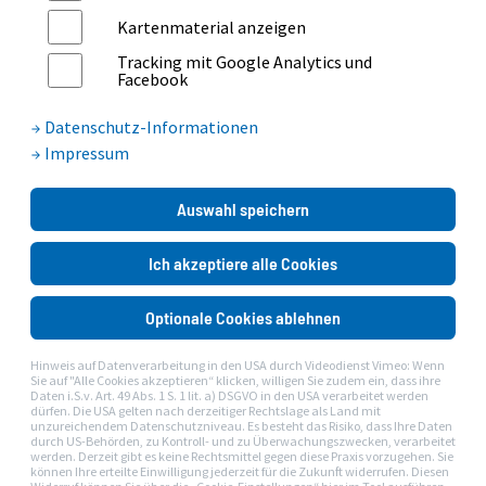
Region beste gesundheitliche Versorgung vor Ort erhalten –
Kartenmaterial anzeigen
eben ganz nah bei Ihnen.
Tracking mit Google Analytics und
Das Allgemeine Krankenhaus Celle bietet ein breites
Facebook
Spektrum an medizinischen Leistungen in mehr als 20
Kliniken und Fachbereichen. Unser Team arbeitet stets auf
Datenschutz-Informationen
dem neuesten medizinischen Stand und legt großen Wert auf
Impressum
die persönliche Betreuung unserer Patientinnen und
Patienten. Spitzenmedizin und menschliche Nähe gehen bei
Auswahl speichern
uns Hand in Hand.
Ich akzeptiere alle Cookies
STRAHLENTHERAPIE
UNFALLCHIRURGIE
WIR SIND EXPERTEN FÜR
UROLOGIE
Optionale Cookies ablehnen
KINDERUROLOGIE
Hinweis auf Datenverarbeitung in den USA durch Videodienst Vimeo: Wenn
WIRBELSÄULEN
Sie auf "Alle Cookies akzeptieren“ klicken, willigen Sie zudem ein, dass ihre
Daten i.S.v. Art. 49 Abs. 1 S. 1 lit. a) DSGVO in den USA verarbeitet werden
ROBOTISCHE CHIRURGIE
dürfen. Die USA gelten nach derzeitiger Rechtslage als Land mit
unzureichendem Datenschutzniveau. Es besteht das Risiko, dass Ihre Daten
TRAD. CHIN. MEDIZIN
durch US-Behörden, zu Kontroll- und zu Überwachungszwecken, verarbeitet
werden. Derzeit gibt es keine Rechtsmittel gegen diese Praxis vorzugehen. Sie
können Ihre erteilte Einwilligung jederzeit für die Zukunft widerrufen. Diesen
SOZIALPÄDIATRIE