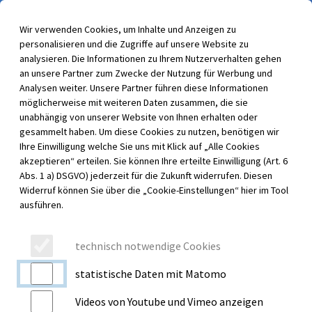
Wir verwenden Cookies, um Inhalte und Anzeigen zu
Menü für barrierefreie Funktionen aufrufen
personalisieren und die Zugriffe auf unsere Website zu
Menü au
analysieren. Die Informationen zu Ihrem Nutzerverhalten gehen
an unsere Partner zum Zwecke der Nutzung für Werbung und
Analysen weiter. Unsere Partner führen diese Informationen
möglicherweise mit weiteren Daten zusammen, die sie
unabhängig von unserer Website von Ihnen erhalten oder
gesammelt haben. Um diese Cookies zu nutzen, benötigen wir
Ihre Einwilligung welche Sie uns mit Klick auf „Alle Cookies
akzeptieren“ erteilen. Sie können Ihre erteilte Einwilligung (Art. 6
Abs. 1 a) DSGVO) jederzeit für die Zukunft widerrufen. Diesen
Widerruf können Sie über die „Cookie-Einstellungen“ hier im Tool
ausführen.
PFLEGEFACHKRAFT (M/W/D) IMC
technisch notwendige Cookies
Für unsere Intermediate Care Station (IMC) im
statistische Daten mit Matomo
Allgemeinen Krankenhaus Celle -akademisches
Videos von Youtube und Vimeo anzeigen
Lehrkrankenhaus der Medizinischen Hochschule