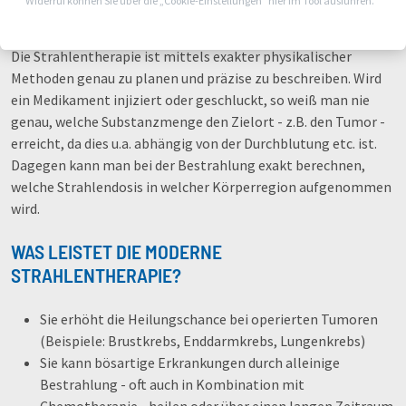
Widerruf können Sie über die „Cookie-Einstellungen“ hier im Tool ausführen.
Verfügung, die bundesweit keinen Vergleich scheuen muss.
Die Strahlentherapie ist mittels exakter physikalischer
Methoden genau zu planen und präzise zu beschreiben. Wird
ein Medikament injiziert oder geschluckt, so weiß man nie
genau, welche Substanzmenge den Zielort - z.B. den Tumor -
erreicht, da dies u.a. abhängig von der Durchblutung etc. ist.
Dagegen kann man bei der Bestrahlung exakt berechnen,
welche Strahlendosis in welcher Körperregion aufgenommen
wird.
WAS LEISTET DIE MODERNE
STRAHLENTHERAPIE?
Sie erhöht die Heilungschance bei operierten Tumoren
(Beispiele: Brustkrebs, Enddarmkrebs, Lungenkrebs)
Sie kann bösartige Erkrankungen durch alleinige
Bestrahlung - oft auch in Kombination mit
Chemotherapie - heilen oder über einen langen Zeitraum